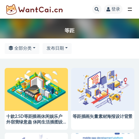
登录
全部
等距
全部分类
发布日期
十款2.5D等距插画休闲娱乐户
等距插画矢量素材海报设计背景
外宿营绿意盎 休闲生活插图设
计AI矢量素材