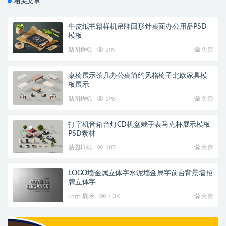
相关文章
牛皮纸书籍样机吊牌回形针桌面办公用品PSD
模板
贴图样机
209
免费
桌椅展示茶几办公桌简约风格椅子北欧家具模
板展示
贴图样机
198
免费
打字机音箱台灯CD机盆栽手表马克杯展示模板
PSD素材
贴图样机
187
免费
LOGO墙金属立体字水泥墙金属字前台背景墙招
牌立体字
Logo 展示
1.3K
免费