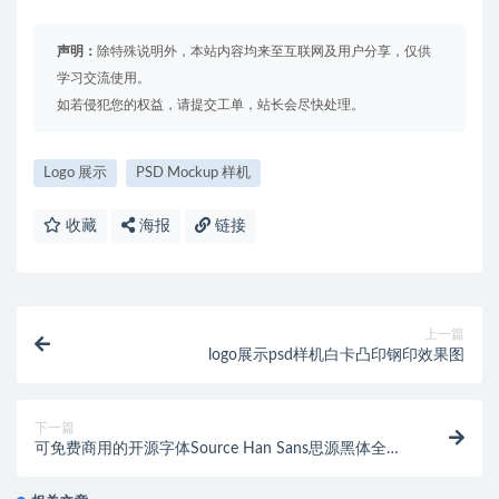
声明：
除特殊说明外，本站内容均来至互联网及用户分享，仅供
学习交流使用。
如若侵犯您的权益，请提交工单，站长会尽快处理。
Logo 展示
PSD Mockup 样机
收藏
海报
链接
上一篇
logo展示psd样机白卡凸印钢印效果图
下一篇
可免费商用的开源字体Source Han Sans思源黑体全系
列家族字体下载【中文繁/简体】