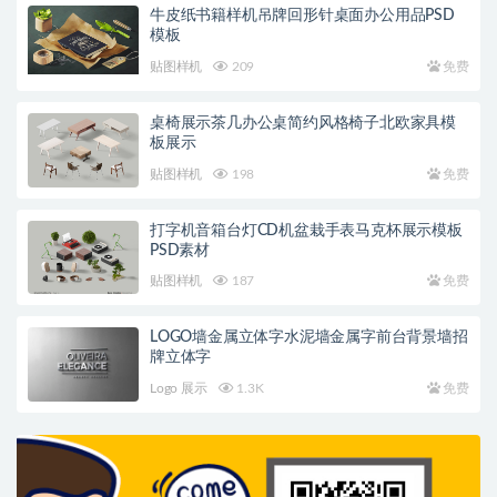
牛皮纸书籍样机吊牌回形针桌面办公用品PSD
模板
贴图样机
209
免费
桌椅展示茶几办公桌简约风格椅子北欧家具模
板展示
贴图样机
198
免费
打字机音箱台灯CD机盆栽手表马克杯展示模板
PSD素材
贴图样机
187
免费
LOGO墙金属立体字水泥墙金属字前台背景墙招
牌立体字
Logo 展示
1.3K
免费