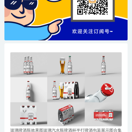
玻璃啤酒瓶效果图玻璃汽水瓶啤酒杯半打啤酒包装展示图合集