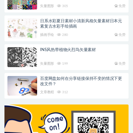
矢量图形
305
免费
日系水彩夏日素材小清新风格矢量素材日本元
素复古水彩手绘插画
插画手绘
280
免费
INS风热带植物火烈鸟矢量素材
矢量图形
199
免费
百度网盘如何在分享链接保持不变的情况下更
改文件？
文章教程
312