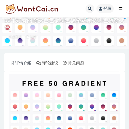
登录
全部
50个好看的渐变色色板AI色板格式素材UI色板渐变
色
矢量图形
免费
详情介绍
评论建议
常见问题