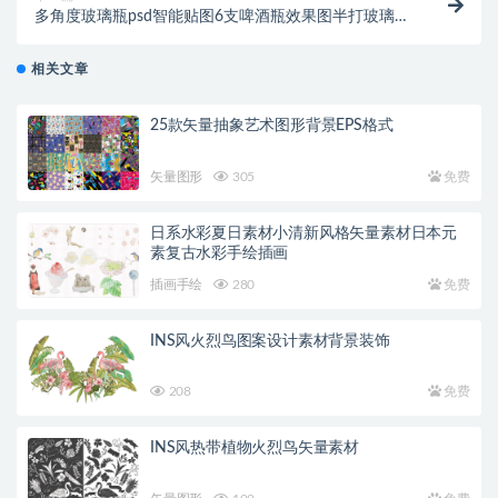
多角度玻璃瓶psd智能贴图6支啤酒瓶效果图半打玻璃汽
水瓶mockup模板
相关文章
25款矢量抽象艺术图形背景EPS格式
矢量图形
305
免费
日系水彩夏日素材小清新风格矢量素材日本元
素复古水彩手绘插画
插画手绘
280
免费
INS风火烈鸟图案设计素材背景装饰
208
免费
INS风热带植物火烈鸟矢量素材