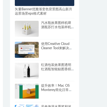
矢量Banner优雅渐变色背景图高山新月
远景场景eps格式素材
汽水瓶效果图样机啤
酒瓶苏打水包装样机
玻璃瓶psd素材
使用Creative Cloud
Cleaner Tool来解决安
装问题 Adobe官方清
理工具
红酒包装效果图透明
红酒瓶智能贴图香槟
高脚杯透明玻璃瓶样
机
提升效率！Mac OS
Monterey简化日常操
作 使用标签页组让网
页浏览更有条理
蓝色海浪水墨笔刷波