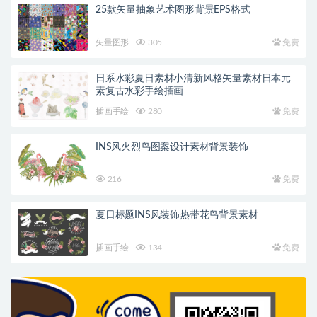
25款矢量抽象艺术图形背景EPS格式
矢量图形
305
免费
日系水彩夏日素材小清新风格矢量素材日本元
素复古水彩手绘插画
插画手绘
280
免费
INS风火烈鸟图案设计素材背景装饰
216
免费
夏日标题INS风装饰热带花鸟背景素材
插画手绘
134
免费