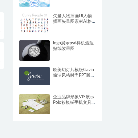
矢量人物插画UI人物
齐
插画矢量图素材AI格
式01
费
logo展示psd样机酒瓶
贴纸效果图
9
欧美幻灯片模板Gavin
简洁风格时尚PPT版式
设计
企业品牌形象VIS展示
Polo衫模板手机文具模
板PSD样机