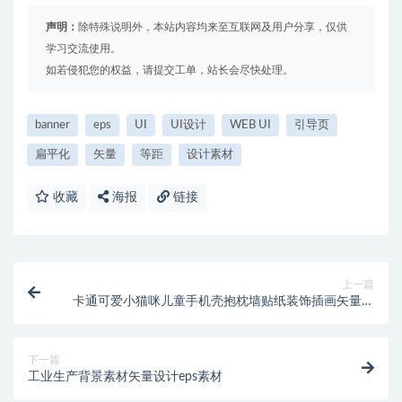
声明：
除特殊说明外，本站内容均来至互联网及用户分享，仅供
学习交流使用。
如若侵犯您的权益，请提交工单，站长会尽快处理。
banner
eps
UI
UI设计
WEB UI
引导页
扁平化
矢量
等距
设计素材
收藏
海报
链接
上一篇
卡通可爱小猫咪儿童手机壳抱枕墙贴纸装饰插画矢量图
案设计ai素材
下一篇
工业生产背景素材矢量设计eps素材