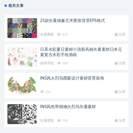
相关文章
25款矢量抽象艺术图形背景EPS格式
矢量图形
313
免费
日系水彩夏日素材小清新风格矢量素材日本元
素复古水彩手绘插画
插画手绘
280
免费
INS风火烈鸟图案设计素材背景装饰
216
免费
INS风热带植物火烈鸟矢量素材
矢量图形
199
免费