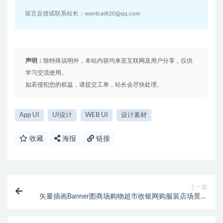
留言反馈或联系站长：wantcai820@qq.com
声明：
除特殊说明外，本站内容均来至互联网及用户分享，仅供
学习交流使用。
如若侵犯您的权益，请提交工单，站长会尽快处理。
App UI
UI设计
WEB UI
设计素材
收藏
海报
链接
上一篇
矢量插画Banner图商场购物超市收银网购服装店场景插
画AI素材eps格式