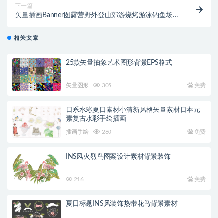
下一篇
矢量插画Banner图露营野外登山郊游烧烤游泳钓鱼场景
插画AI素材eps格式
相关文章
25款矢量抽象艺术图形背景EPS格式
矢量图形
305
免费
日系水彩夏日素材小清新风格矢量素材日本元
素复古水彩手绘插画
插画手绘
280
免费
INS风火烈鸟图案设计素材背景装饰
216
免费
夏日标题INS风装饰热带花鸟背景素材