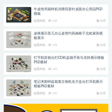
牛皮纸书籍样机吊牌回形针桌面办公用品PSD
模板
贴图样机
209
免费
桌椅展示茶几办公桌简约风格椅子北欧家具模
板展示
贴图样机
198
免费
打字机音箱台灯CD机盆栽手表马克杯展示模板
PSD素材
贴图样机
187
免费
笔记本闹钟盆栽复古相机名片盒台灯耳机展示
模板PSD素材
贴图样机
220
免费