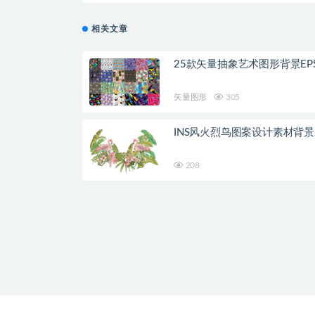
相关文章
25款矢量抽象艺术图形背景EP
矢量图形
305
INS风火烈鸟图案设计素材背
208