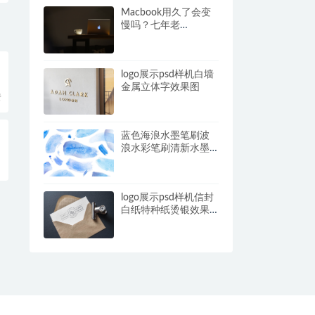
Macbook用久了会变
慢吗？七年老
Macbook pro一通操作
恢复性能！
logo展示psd样机白墙
金属立体字效果图
费
蓝色海浪水墨笔刷波
浪水彩笔刷清新水墨
纹理
logo展示psd样机信封
白纸特种纸烫银效果
图