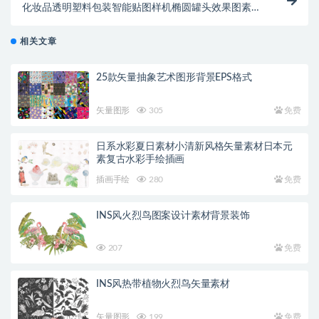
化妆品透明塑料包装智能贴图样机椭圆罐头效果图素材
PSD模版
相关文章
25款矢量抽象艺术图形背景EPS格式
矢量图形
305
免费
日系水彩夏日素材小清新风格矢量素材日本元
素复古水彩手绘插画
插画手绘
280
免费
INS风火烈鸟图案设计素材背景装饰
207
免费
INS风热带植物火烈鸟矢量素材
矢量图形
199
免费