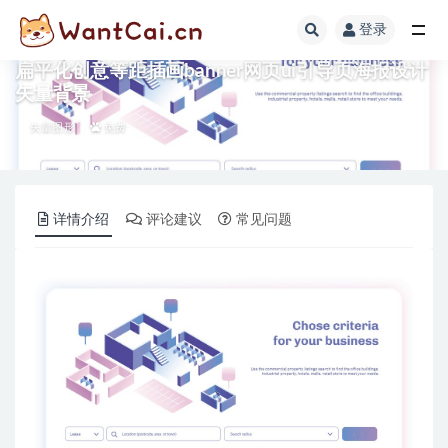
登录
全部
扁平化创意等距插画banner网页ui引导页海报设计
矢量背景
矢量图形
免费
详情介绍
评论建议
常见问题