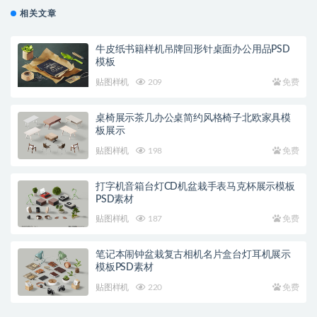
相关文章
牛皮纸书籍样机吊牌回形针桌面办公用品PSD
模板
贴图样机
209
免费
桌椅展示茶几办公桌简约风格椅子北欧家具模
板展示
贴图样机
198
免费
打字机音箱台灯CD机盆栽手表马克杯展示模板
PSD素材
贴图样机
187
免费
笔记本闹钟盆栽复古相机名片盒台灯耳机展示
模板PSD素材
贴图样机
220
免费