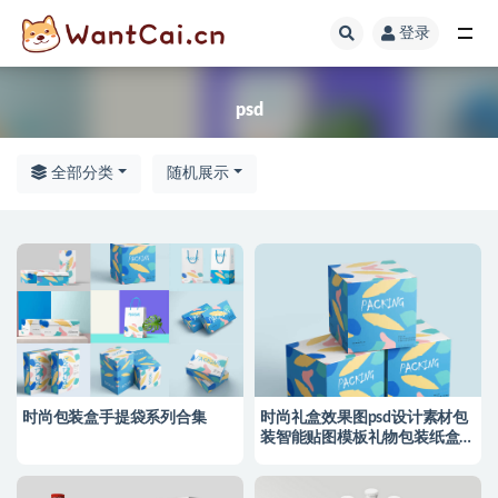
登录
全部
psd
全部分类
随机展示
时尚包装盒手提袋系列合集
时尚礼盒效果图psd设计素材包
装智能贴图模板礼物包装纸盒样
机