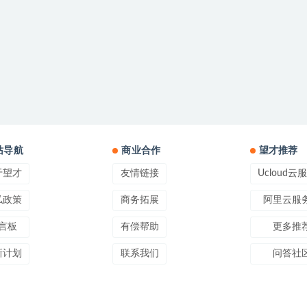
站导航
商业合作
望才推荐
于望才
友情链接
Ucloud云
私政策
商务拓展
阿里云服
言板
有偿帮助
更多推
新计划
联系我们
问答社