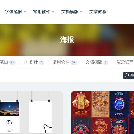
字体笔触
常用软件
文档模版
文章教程
海报
笔画
UI 设计
常用软件
文档模版
渲染资产
31
0
29
0
最