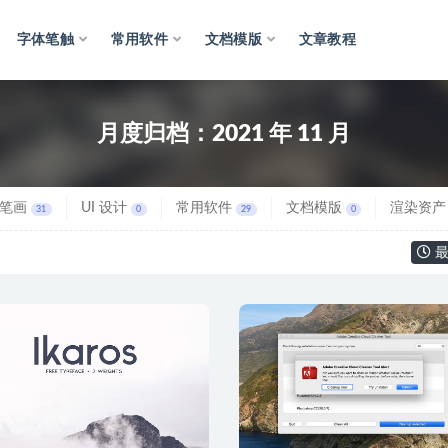
字体笔触
常用软件
文档模版
文章教程
月度归档：
2021 年 11 月
笔画
UI 设计
常用软件
文档模版
渲染资产
31
0
29
0
最