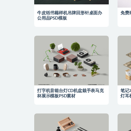
牛皮纸书籍样机吊牌回形针桌面办
免费商
公用品PSD模板
打字机音箱台灯CD机盆栽手表马克
笔记
杯展示模板PSD素材
灯耳