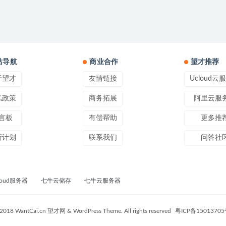
站导航
商业合作
望才推荐
于望才
友情链接
Ucloud云
私政策
商务拓展
阿里云服
言板
有偿帮助
更多推
新计划
联系我们
问答社
loud服务器
七牛云储存
七牛云服务器
2018 WantCai.cn 望才网 & WordPress Theme. All rights reserved
粤ICP备1501370